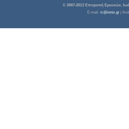
© 2007-2013 Επιτροπή Ερευνών, Ιωάν
E-mail:
rc@ionio.gr
| Αν