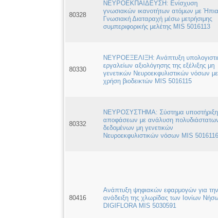
ΝΕΥΡΟΕΚΠΑΙΔΕΥΣΗ: Ενίσχυση
γνωσιακών ικανοτήτων ατόμων με Ήπι
80328
Γνωσιακή Διαταραχή μέσω μετρήσιμης
συμπεριφορικής μελέτης MIS 5016113
ΝΕΥΡΟΕΞΕΛΙΞΗ: Ανάπτυξη υπολογιστ
εργαλείων αξιολόγησης της εξέλιξης μη
80330
γενετικών Νευροεκφυλιστικών νόσων με
χρήση βιοδεικτών MIS 5016115
ΝΕΥΡΟΣΥΣΤΗΜΑ: Σύστημα υποστήριξη
αποφάσεων με ανάλυση πολυδιάστατω
80332
δεδομένων μη γενετικών
Νευροεκφυλιστικών νόσων MIS 501611
Ανάπτυξη ψηφιακών εφαρμογών για τη
80416
ανάδειξη της χλωρίδας των Ιονίων Νήσ
DIGIFLORA MIS 5030591