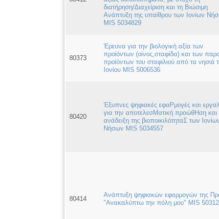
διατήρηση/Διαχείριση και τη Βιώσιμη
Ανάπτυξη της υπαίθρου των Ιονίων Νή
MIS 5034829
Έρευνα για την βιολογική αξία των
προϊόντων (οίνος,σταφίδα) και των παρ
80373
προϊόντων του σταφιλιού από τα νησιά 
Ιονίου MIS 5006536
Έξυπνες ψηφιακές εφαΡμογές και εργαλ
για την αποτελεσΜατική προώθΗση και
80420
ανάδειξη της βιοποικιλότηταΣ των Ιονίω
Νήσων MIS 5034557
Ανάπτυξη ψηφιακών εφαρμογών της Πρ
80414
"Ανακαλύπτω την πόλη μου" MIS 5031