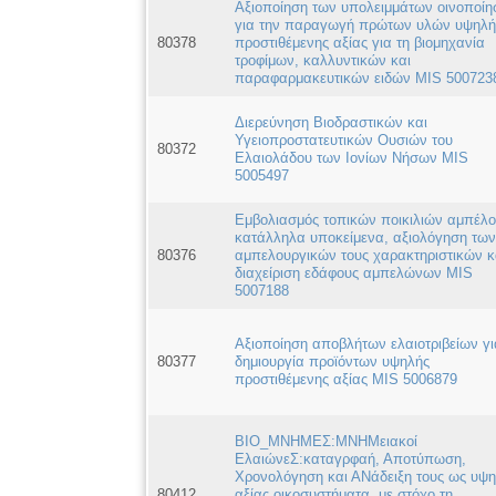
Αξιοποίηση των υπολειμμάτων οινοποίη
για την παραγωγή πρώτων υλών υψηλή
80378
προστιθέμενης αξίας για τη βιομηχανία
τροφίμων, καλλυντικών και
παραφαρμακευτικών ειδών MIS 500723
Διερεύνηση Βιοδραστικών και
Υγειοπροστατευτικών Ουσιών του
80372
Ελαιολάδου των Ιονίων Νήσων MIS
5005497
Εμβολιασμός τοπικών ποικιλιών αμπέλο
κατάλληλα υποκείμενα, αξιολόγηση των
80376
αμπελουργικών τους χαρακτηριστικών κ
διαχείριση εδάφους αμπελώνων MIS
5007188
Αξιοποίηση αποβλήτων ελαιοτριβείων γι
80377
δημιουργία προϊόντων υψηλής
προστιθέμενης αξίας MIS 5006879
ΒΙΟ_ΜΝΗΜΕΣ:ΜΝΗΜειακοί
ΕλαιώνεΣ:καταγρφαή, Αποτύπωση,
Χρονολόγηση και ΑΝάδειξη τους ως υψ
80412
αξίας οικοσυστήματα, με στόχο τη