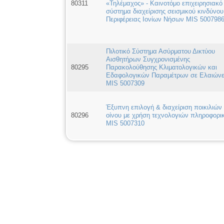
80311
«Τηλέμαχος» - Καινοτόμο επιχειρησιακό
σύστημα διαχείρισης σεισμικού κινδύνου
Περιφέρειας Ιονίων Νήσων MIS 500798
Πιλοτικό Σύστημα Ασύρματου Δικτύου
Αισθητήρων Συγχρονισμένης
80295
Παρακολούθησης Κλιματολογικών και
Εδαφολογικών Παραμέτρων σε Ελαιών
MIS 5007309
Έξυπνη επιλογή & διαχείριση ποικιλιών
80296
οίνου με χρήση τεχνολογιών πληροφορι
MIS 5007310