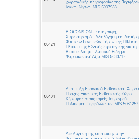
χωροταξικής πληροφορίας της Περιφέρει
Ιονίων Νήσων MIS 5007988
BIOCONSION - Καταγραφή,
Χαρακτηρισμός, Αξιολόγηση και Διατήρ
Φυσικών Γενετικών Πόρων της ΠΙΝ στο
80424
Πλαίσιο της Εθνικής Στρατηγικής για τη
Βιοποικιλότητα: Αυτοφυή Είδη με
Φαρμακευτική Αξία MIS 5033717
Aνάπτυξη Εικονικού Εκθεσιακού Χώρου
Πράξης Εικονικός Εκθεσιακός Χώρος
80404
Κέρκυρας στους τομείς Τουρισμού-
Πολιτισμού-Περιβάλλοντος MIS 5031252
Αξιολόγηση της επίπτωσης στην
βιοποικιλότητα περιοχών Υψηλής Φυσικ