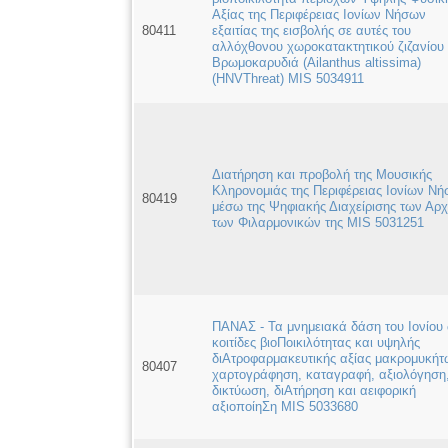
Αξίας της Περιφέρειας Ιονίων Νήσων
80411
εξαιτίας της εισβολής σε αυτές του
αλλόχθονου χωροκατακτητικού ζιζανίου
Βρωμoκαρυδιά (Ailanthus altissima)
(HNVThreat) MIS 5034911
Διατήρηση και προβολή της Μουσικής
Κληρονομιάς της Περιφέρειας Ιονίων Ν
80419
μέσω της Ψηφιακής Διαχείρισης των Αρχ
των Φιλαρμονικών της MIS 5031251
ΠΑΝΑΣ - Τα μνημειακά δάση του Ιονίου
κοιτίδες βιοΠοικιλότητας και υψηλής
διΑτροφαρμακευτικής αξίας μακρομυκήτ
80407
χαρτογράφηση, καταγραφή, αξιολόγηση
δικτύωση, διΑτήρηση και αειφορική
αξιοποίηΣη MIS 5033680