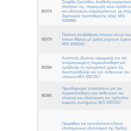
Σταφίδα Ζακύνθου: Ανάδειξη ευεργετικ
ιδιοτήτων της, παραγωγή νέων προϊόντ
80374
και αξιοποίηση παραπροϊόντων, με στόχ
δημιουργία προστιθέμενης αξίας MIS
5006880
Ποιοτική αναβάθμιση τοπικών οίνων τω
80379
Ιονίων Νήσων με χρήση γηγενών ζυμών
MIS 5006342
Ανάπτυξη έξυπνης εφαρμογής για την
απομακρυσμένη παρακολούθηση και
80294
πρόβλεψη σε πραγματικό χρόνο της
δακοπροσβολής και των ασθενειών του
ελαιώνα MIS 5007257
Προσδιορισμός απαιτήσεων για την
παρακολούθηση των ασθενειών του
80385
ελαιώνα και αξιολόγηση του πρότυπου
ευφυούς συστήματος MIS 5007257
Προμήθεια και εγκατάσταση ειδικού
επιστημονικού εξοπλισμού της Πράξης