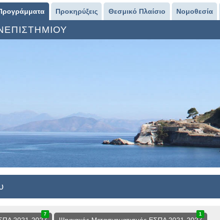
Προγράμματα
Προκηρύξεις
Θεσμικό Πλαίσιο
Νομοθεσία
ΑΝΕΠΙΣΤΗΜΙΟΥ
υ
7
1
8
1
0
1