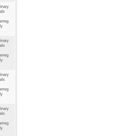
dinary
als
erreg
ly
dinary
als
erreg
ly
dinary
als
erreg
ly
dinary
als
erreg
ly