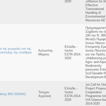
2020
«Alliance for t
Effective
Transnational
Handling of
Environmental
Resources-A
Προγραμματικ
Σύμβαση του 
100 του Ν. 38
Μεταξύ Περιφέ
Ιονίων Νήσων 
Ελλάδα -
Επιτροπής Ερ
 της γεωργίας και της
Αυλωνίτης
Ιταλία
Ιονίου Πανεπι
ανάπτυξης της υπαίθρου
Μάρκος
ΕΣΠΑ 2014-
για την Πράξη
2020
«Addressing jo
Agro- and Aqua
Biodiversity
pressures Enh
SuSTainable R
Development-
1st Call for Or
Ελλάδα -
Project Propos
Τσώχου
Ιταλία
Cooperation
 Πόλης MIS 5003441
Αγγελική
ΕΣΠΑ 2014-
Programme Int
2020
V/A Greece-Ita
2014-2020