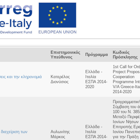
Επιστημονικός
Κωδικός
Πρόγραμμα
Υπεύθυνος
Πρόσκλησης
1st Call for Or
Ελλάδα -
Project Propos
εις και την κληρονομιά
Κατερέλος
Ιταλία
Cooperation
Διονύσιος
ΕΣΠΑ 2014-
Programme Int
2020
V/A Greece-Ita
2014-2020
Προγραμματικ
Σύμβαση του 
100 του Ν. 38
Μεταξύ Περιφέ
Ιονίων Νήσων 
Ελλάδα -
Επιτροπής Ερ
 διαχείριση των
Αυλωνίτης
Ιταλία
Ιονίου Πανεπι
Μάρκος
ΕΣΠΑ 2014-
για την Πράξη