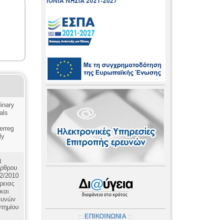
dinary
als
erreg
ly
ή
άρθρου
52/2010
ρειας
και
ευνών
στημίου
::
ΕΠΙΚΟΙΝΩΝΙΑ
::