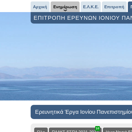
Αρχική
Ενημέρωση
Ε.Λ.Κ.Ε.
Επιτροπή
ΕΠΙΤΡΟΠΗ ΕΡΕΥΝΩΝ ΙΟΝΙΟΥ Π
Ερευνητικά Έργα Ιονίου Πανεπιστημίο
10
13
3