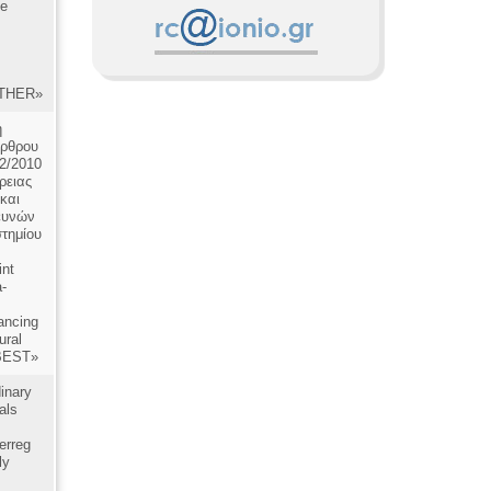
he
ETHER»
ή
άρθρου
52/2010
ρειας
και
ευνών
στημίου
int
-
ancing
ural
BEST»
dinary
als
erreg
ly