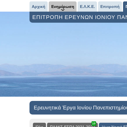
Αρχική
Ενημέρωση
Ε.Λ.Κ.Ε.
Επιτροπή
ΕΠΙΤΡΟΠΗ ΕΡΕΥΝΩΝ ΙΟΝΙΟΥ Π
Ερευνητικά Έργα Ιονίου Πανεπιστημίο
10
13
3