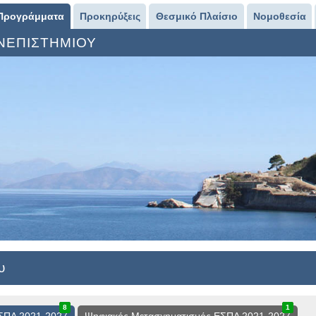
Προγράμματα
Προκηρύξεις
Θεσμικό Πλαίσιο
Νομοθεσία
ΑΝΕΠΙΣΤΗΜΙΟΥ
υ
8
0
8
1
0
1