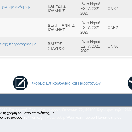
Ιόνια Νησιά
για την πόλη της
ΚΑΡΥΔΗΣ
ΕΣΠΑ 2021-
ΙΟΝ 04
ΙΩΑΝΝΗΣ
2027
Ιόνια Νησιά
ΔΕΛΗΓΙΑΝΝΗΣ
ΕΣΠΑ 2021-
ΙΟΝΡ2
ΙΩΑΝΝΗΣ
2027
Ιόνια Νησιά
τικής πληροφορίας με
ΒΛΙΖΟΣ
ΕΣΠΑ 2021-
ΙΟΝ 86
ΣΤΑΥΡΟΣ
2027
Φόρμα Επικοινωνίας και Παραπόνων
2013 Επιτροπή Ερευνών, Ιωάννη Θεοτόκη 72, 49100 Κέρκυρα, τηλ.: 266
ε τη χρήση του από επισκέπτες, με
E-mail:
rc@ionio.gr
| Ανάπτυξη:
WebTeam Ιονίου Πανεπιστημίου
ου ιστοχώρου.