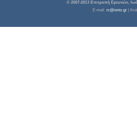
© 2007-2013 Επιτροπή Ερευνών, Ιωάν
E-mail:
rc@ionio.gr
| Αν