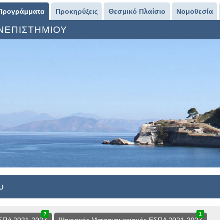
Προγράμματα
Προκηρύξεις
Θεσμικό Πλαίσιο
Νομοθεσία
ΑΝΕΠΙΣΤΗΜΙΟΥ
υ
7
1
8
1
0
1