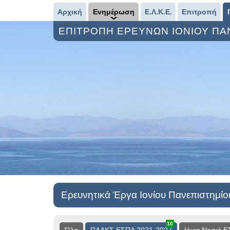
Αρχική
Ενημέρωση
Ε.Λ.Κ.Ε.
Επιτροπή
ΕΠΙΤΡΟΠΗ ΕΡΕΥΝΩΝ ΙΟΝΙΟΥ Π
Ερευνητικά Έργα Ιονίου Πανεπιστημίο
10
13
3