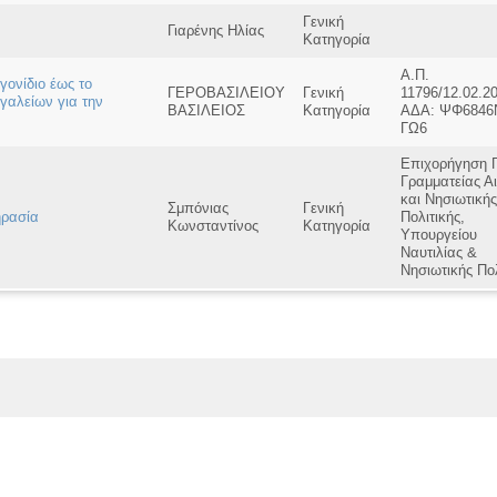
Γενική
Γιαρένης Ηλίας
Κατηγορία
Α.Π.
ονίδιο έως το
ΓΕΡΟΒΑΣΙΛΕΙΟΥ
Γενική
11796/12.02.2
γαλείων για την
ΒΑΣΙΛΕΙΟΣ
Κατηγορία
ΑΔΑ: ΨΦ6846
ΓΩ6
Επιχορήγηση Γ
Γραμματείας Α
και Νησιωτικής
Σμπόνιας
Γενική
ηρασία
Πολιτικής,
Κωνσταντίνος
Κατηγορία
Υπουργείου
Ναυτιλίας &
Νησιωτικής Πολ