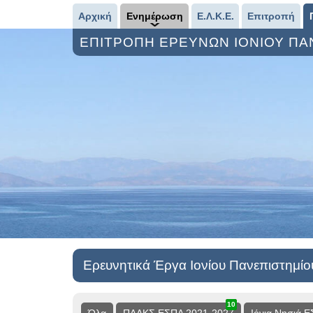
Αρχική
Ενημέρωση
Ε.Λ.Κ.Ε.
Επιτροπή
ΕΠΙΤΡΟΠΗ ΕΡΕΥΝΩΝ ΙΟΝΙΟΥ Π
Ερευνητικά Έργα Ιονίου Πανεπιστημίο
10
13
3