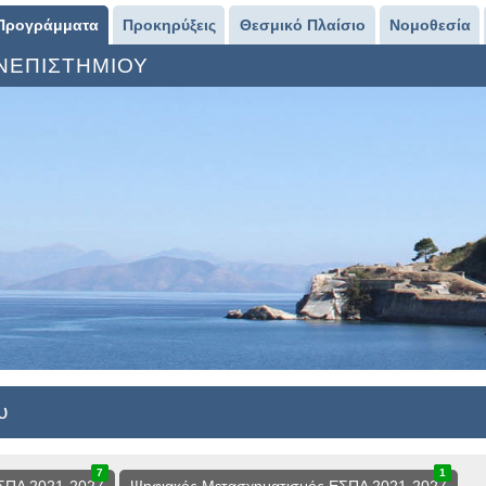
Προγράμματα
Προκηρύξεις
Θεσμικό Πλαίσιο
Νομοθεσία
ΑΝΕΠΙΣΤΗΜΙΟΥ
υ
7
1
8
1
0
1