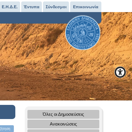
Ε.Η.Δ.Ε.
Έντυπα
Σύνδεσμοι
Επικοινωνία
Όλες οι Δημοσιεύσεις
Ανακοινώσεις