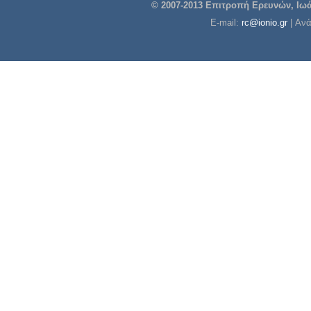
© 2007-2013 Επιτροπή Ερευνών, Ιωάν
E-mail:
rc@ionio.gr
| Αν