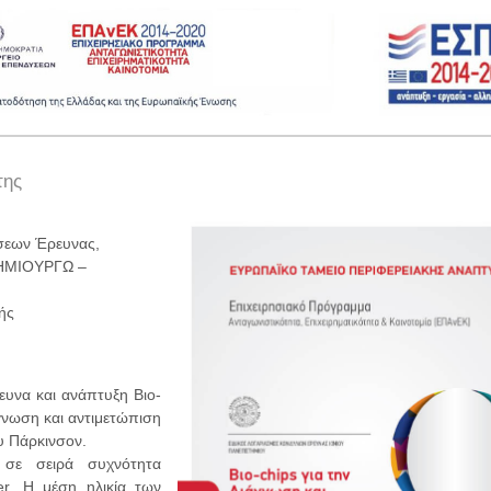
της
σεων Έρευνας,
ΔΗΜΙΟΥΡΓΩ –
ής
ευνα και ανάπτυξη Βιο-
άγνωση και αντιμετώπιση
υ Πάρκινσον.
σε σειρά συχνότητα
er. Η μέση ηλικία των