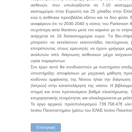
ασθενών, που υπολογίζονται σε 7-10 εκατομμύ
εκατομμύριο στην Ευρώπη και 25 χιλιάδες στην Ελλάδ
ενώ η ασθένεια προσβάλλει εξίσου και τα δύο φύλα. Ε
αναφέρουν ότι το 2030-2040 η νόσος του Parkinson θ
συχνότερη αιτία θανάτου μετά τον καρκίνο με το ετήσ
ανέρχεται σε 16 δισεκατομμύρια ευρώ. Tα Βιο-chips
μπορούν να εκτελέσουν εκατοντάδες ταυτόχρονες βι
επιτρέποντας στους ερευνητές να έχουν γρήγορα μεγ
αναλυτών από διάγνωση ασθενειών μέχρι ανίχνευσ
υγεία παραγόντων.
Στο έργο αυτό θα συνδυαστούν με συστήματα επεξε
υποστήριξης αποφάσεων με μηχανική μάθηση προκε
κινδύνου εμφάνισης της Νόσου ή/και την διάγνωση 
(Ιατρών) στην καταπολέμηση της νόσου. Η βιβλιογραφ
στιγμή και στον προτεινόμενο βαθμό ολοκλήρωσης. Πε
επιχειρησιακής ετοιμότητας και ολοκληρώνεται με μελέ
Το έργο αρχικού προϋπολογισμού 739.758,47€ υλο
Ιονίου Πανεπιστημίου (μέσω του ΕΛΚΕ Ιονίου Πανεπι
Επιστροφή