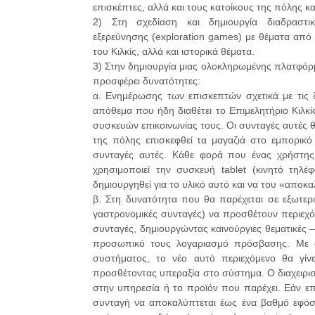
επισκέπτες, αλλά και τους κατοίκους της πόλης κ
2) Στη σχεδίαση και δημιουργία διαδραστικ
εξερεύνησης (exploration games) με θέματα από
του Κιλκίς, αλλά και ιστορικά θέματα.
3) Στην δημιουργία μιας ολοκληρωμένης πλατφόρ
προσφέρει δυνατότητες:
α. Ενημέρωσης των επισκεπτών σχετικά με τις δ
απόθεμα που ήδη διαθέτει το Επιμελητήριο Κιλκ
συσκευών επικοινωνίας τους. Οι συνταγές αυτές 
της πόλης επισκεφθεί τα μαγαζιά στο εμπορικό 
συνταγές αυτές. Κάθε φορά που ένας χρήστης 
χρησιμοποιεί την συσκευή tablet (κινητό τηλ
δημιουργηθεί για το υλικό αυτό και να του «αποκ
β. Στη δυνατότητα που θα παρέχεται σε εξωτερι
γαστρονομικές συνταγές) να προσθέτουν περιεχό
συνταγές, δημιουργώντας καινούργιες θεματικές 
προσωπικό τους λογαριασμό πρόσβασης. Με αί
συστήματος, το νέο αυτό περιεχόμενο θα γί
προσθέτοντας υπεραξία στο σύστημα. Ο διαχειριστ
στην υπηρεσία ή το προϊόν που παρέχει. Εάν επ
συνταγή να αποκαλύπτεται έως ένα βαθμό εφόσο