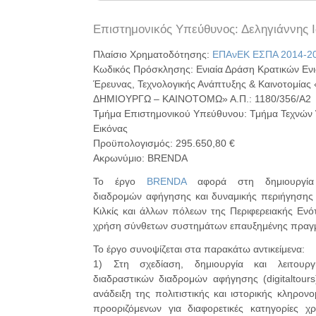
Επιστημονικός Υπεύθυνος: Δεληγιάννης 
Πλαίσιο Χρηματοδότησης:
ΕΠΑνΕΚ ΕΣΠΑ 2014-2
Κωδικός Πρόσκλησης: Ενιαία Δράση Κρατικών Εν
Έρευνας, Τεχνολογικής Ανάπτυξης & Καινοτομία
ΔΗΜΙΟΥΡΓΩ – ΚΑΙΝΟΤΟΜΩ» Α.Π.: 1180/356/A2
Τμήμα Επιστημονικού Υπεύθυνου: Τμήμα Τεχνών 
Εικόνας
Προϋπολογισμός: 295.650,80 €
Ακρωνύμιο: BRENDA
Το έργο
BRENDA
αφορά στη δημιουργία 
διαδρομών αφήγησης και δυναμικής περιήγησης
Κιλκίς και άλλων πόλεων της Περιφερειακής Ενότ
χρήση σύνθετων συστημάτων επαυξημένης πραγμ
Το έργο συνοψίζεται στα παρακάτω αντικείμενα:
1) Στη σχεδίαση, δημιουργία και λειτουργ
διαδραστικών διαδρομών αφήγησης (digitaltour
ανάδειξη της πολιτιστικής και ιστορικής κληρονομ
προοριζόμενων για διαφορετικές κατηγορίες χ