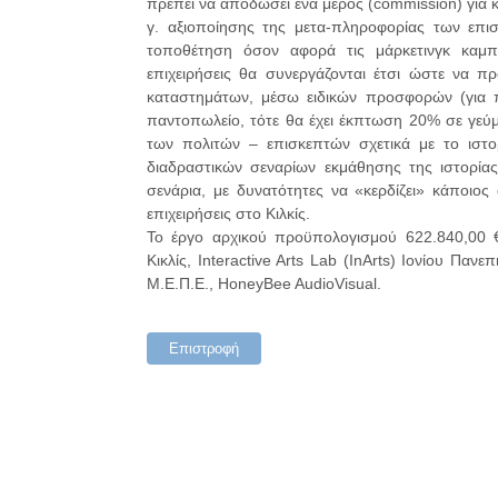
πρέπει να αποδώσει ένα μέρος (commission) για 
γ. αξιοποίησης της μετα-πληροφορίας των επισ
τοποθέτηση όσον αφορά τις μάρκετινγκ καμπά
επιχειρήσεις θα συνεργάζονται έτσι ώστε να π
καταστημάτων, μέσω ειδικών προσφορών (για π
παντοπωλείο, τότε θα έχει έκπτωση 20% σε γεύ
των πολιτών – επισκεπτών σχετικά με το ιστ
διαδραστικών σεναρίων εκμάθησης της ιστορίας.
σενάρια, με δυνατότητες να «κερδίζει» κάποι
επιχειρήσεις στο Κιλκίς.
Το έργο αρχικού προϋπολογισμού 622.840,00 
Κικλίς, Interactive Arts Lab (InArts) Ιονίου Πα
Μ.Ε.Π.Ε., HoneyBee AudioVisual.
Επιστροφή