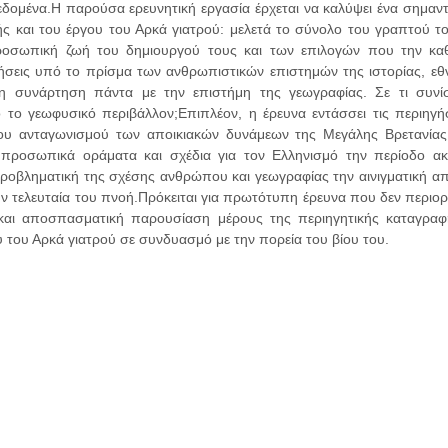
εδομένα.Η παρούσα ερευνητική εργασία έρχεται να καλύψει ένα σημαντ
ής και του έργου του Αρκά γιατρού: μελετά το σύνολο του γραπτού τ
προσωπική ζωή του δημιουργού τους και των επιλογών που την κα
ήσεις υπό το πρίσμα των ανθρωπιστικών επιστημών της ιστορίας, εθ
ση συνάρτηση πάντα με την επιστήμη της γεωγραφίας. Σε τι συνί
 το γεωφυσικό περιβάλλον;Επιπλέον, η έρευνα εντάσσει τις περιηγή
του ανταγωνισμού των αποικιακών δυνάμεων της Μεγάλης Βρετανίας
 προσωπικά οράματα και σχέδια για τον Ελληνισμό την περίοδο α
 προβληματική της σχέσης ανθρώπου και γεωγραφίας την αινιγματική 
ν τελευταία του πνοή.Πρόκειται για πρωτότυπη έρευνα που δεν περιορί
 και αποσπασματική παρουσίαση μέρους της περιηγητικής καταγρα
 του Αρκά γιατρού σε συνδυασμό με την πορεία του βίου του.