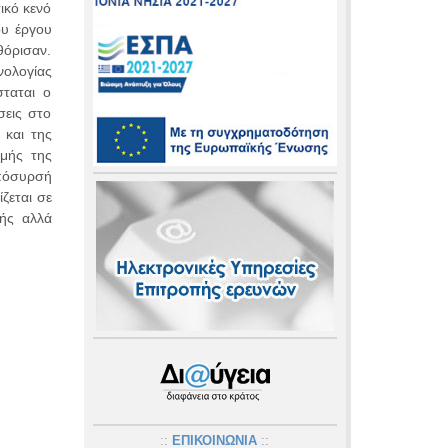
ικό κενό
ου έργου
θόρισαν.
νολογίας
σταται ο
σεις στο
 και της
κμής της
απόσυρσή
ζεται σε
φής αλλά
::
ΕΠΙΚΟΙΝΩΝΙΑ
::