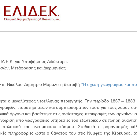
Δ.Ε.Κ. για Υποψήφιους Διδάκτορες
ών, Μετάφρασης και Διερμηνείας
 κ. Νικόλαο-Δημήτριο Μάμαλο η διατριβή
"Η σχέση γεωγραφίας και πο
ητα ο μεγαλύτερος νεοέλληνας περιηγητής. Την περίοδο 1867 – 1883 
ριγραφών, παρατηρήσεων και συμπερασμάτων τόσο για τους λαούς όσο
νικά όργανα και βασίστηκε στις αντίστοιχες περιγραφές των αρχαίων ι
γνώριση από γεωγραφικές υπηρεσίες του εξωτερικού σε πλήρη αναντιστ
ύ πολιτικού και πνευματικού κόσμου. Σταδιακά ο ρομαντισμός κά
φικές πληροφορίες ώστε ο θάνατος του στις Νυμφές της Κέρκυρας, ό