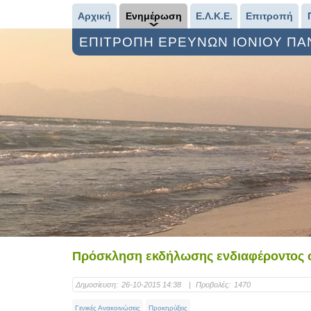
Αρχική
Ενημέρωση
Ε.Λ.Κ.Ε.
Επιτροπή
ΕΠΙΤΡΟΠΗ ΕΡΕΥΝΩΝ ΙΟΝΙΟΥ Π
Πρόσκληση εκδήλωσης ενδιαφέροντος 
Δημοσίευση:
26-10-2015 14:38
|
Προβολές:
1470
Γενικές Ανακοινώσεις
Προκηρύξεις