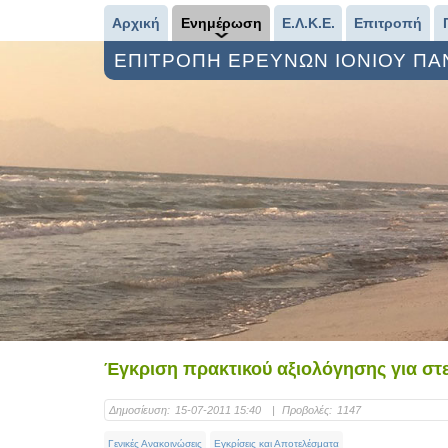
Αρχική
Ενημέρωση
Ε.Λ.Κ.Ε.
Επιτροπή
ΕΠΙΤΡΟΠΗ ΕΡΕΥΝΩΝ ΙΟΝΙΟΥ Π
Έγκριση πρακτικού αξιολόγησης για σ
Δημοσίευση:
15-07-2011 15:40
|
Προβολές:
1147
Γενικές Ανακοινώσεις
Εγκρίσεις και Αποτελέσματα