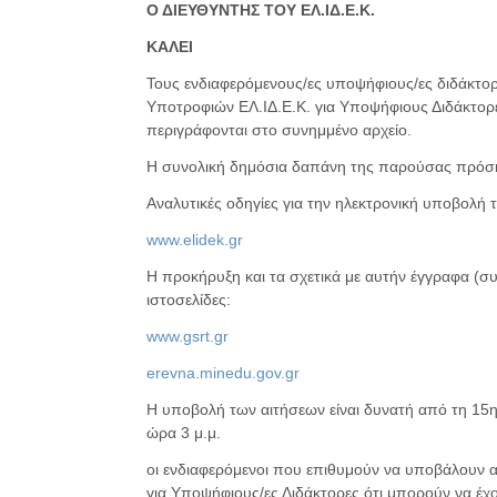
Ο ΔΙΕΥΘΥΝΤΗΣ ΤΟΥ ΕΛ.ΙΔ.Ε.Κ.
ΚΑΛΕΙ
Τους ενδιαφερόμενους/ες υποψήφιους/ες διδάκτορ
Υποτροφιών ΕΛ.ΙΔ.Ε.Κ. για Υποψήφιους Διδάκτορ
περιγράφονται στο συνημμένο αρχείο.
Η συνολική δημόσια δαπάνη της παρούσας πρόσκ
Αναλυτικές οδηγίες για την ηλεκτρονική υποβολή
www.elidek.gr
Η προκήρυξη και τα σχετικά με αυτήν έγγραφα (συ
ιστοσελίδες:
www.gsrt.gr
erevna.minedu.gov.gr
Η υποβολή των αιτήσεων είναι δυνατή από τη 15η 
ώρα 3 μ.μ.
οι ενδιαφερόμενοι που επιθυμούν να υποβάλουν 
για Υποψήφιους/ες Διδάκτορες ότι μπορούν να 