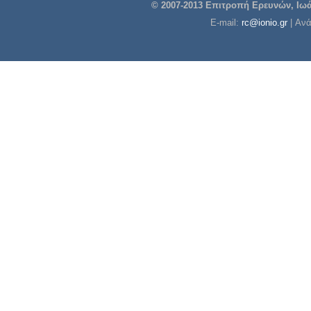
© 2007-2013 Επιτροπή Ερευνών, Ιωάν
E-mail:
rc@ionio.gr
| Αν