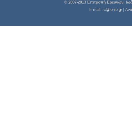
© 2007-2013 Επιτροπή Ερευνών, Ιωάν
E-mail:
rc@ionio.gr
| Αν