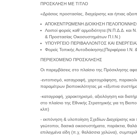
ΠΡΟΣΚΛΗΣΗ ΜΕ ΤΙΤΛΟ
«Δράσεις προστασίας, διαχείρισης και ήπιας αξι
ΑΠΟΚΕΝΤΡΩΜΕΝΗ ΔΙΟΙΚΗΣΗ ΠΕΛΟΠΟΝΝΗΣΟΥ
Λοιποί φορείς καθ’ αρμοδιότητα:(Ν.Π.Δ.Δ. και Ν
& Προστασίας Οικοσυστημάτων Π.Ι.Ν.)
ΥΠΟΥΡΓΕΙΟ ΠΕΡΙΒΑΛΛΟΝΤΟΣ ΚΑΙ ΕΝΕΡΓΕΙΑ
Φορείς Τοπικής Αυτοδιοίκησης(Περιφέρεια Ι.Ν. 
ΠΕΡΙΕΧΟΜΕΝΟ ΠΡΟΣΚΛΗΣΗΣ
Οι παρεμβάσεις στο πλαίσιο της Πρόσκλησης αφ
-εντοπισμό, καταγραφή, χαρτογράφηση, παρακο
παραμέτρων βιοποικιλότητας με «έξυπνα συστήμ
-καταγραφή, χαρακτηρισμό, αξιολόγηση και διατή
στο πλαίσιο της Εθνικής Στρατηγικής για τη Βιοπο
κλπ)
- εκπόνηση & υλοποίηση Σχεδίων Διαχείρισης και
γεώτοποι, δασικά οικοσυστήματα, παράκτια, θαλά
επιλεγμένα είδη (π.χ. θαλάσσια χελώνα), συμπερ