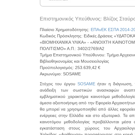
Επιστημονικός Υπεύθυνος: Βλίζος Σταύρ
Πλαίσιο Χρηματοδότησης:
ΕΠΑνΕΚ ΕΣΠΑ 2014-2
Κωδικός Πρόσκλησης: Ειδικές Δράσεις «ΥΔΑΤΟΚ
«ΒΙΟΜΗΧΑΝΙΚΑ ΥΛΙΚΑ» - «ΑΝΟΙΧΤΗ ΚΑΙΝΟΤΟΜ
ΠΟΛΙΤΙΣΜΟ» Α.Π.: 3402/2769/Α2
Τμήμα Επιστημονικού Υπεύθυνου: Τμήμα Αρχειονο
Βιβλιοθηκονομίας και Μουσειολογίας
Προϋπολογισμός: 253.639,42 €
Ακρωνύμιο: SOSAME
Στόχος του έργου
SOSAME
ήταν η διάγνωση, 
ανάδειξη των σωστικών ανασκαφών αναπτ
εμβληματικού χαρακτήρα καινοτόμα μεθοδολογία
άμεσα αξιοποιήσιμη από την Εφορεία Αρχαιοτήτω
θα μπορεί να χρησιμοποιηθεί από άλλες εφορείε
ενέργειες στην Ελλάδα και στο εξωτερικό. Τα α
καινοτόμου μεθοδολογίας προβάλλονται μέσα α
εγκατάσταση στους χώρους του Αρχαιολογ
Χαλκίδας «Αρέθουσα» προσφέροντας στο κοινό 