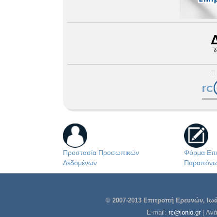
::
Προστασία Προσωπικών
Φόρμα Επι
Δεδομένων
Παραπόν
© 2007-2013 Επιτροπή Ερευνών, Ιωάν
E-mail:
rc@ionio.gr
| Αν