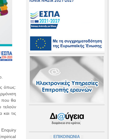
ο.
ις όπως:
αρμόνιση
ς που θα
υ τελούν
 και τις
 Enquiry
mpirical
::
ΕΠΙΚΟΙΝΩΝΙΑ
::