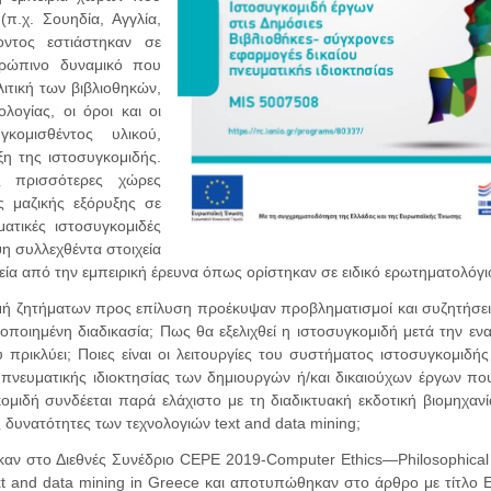
π.χ. Σουηδία, Αγγλία,
ροντος εστιάστηκαν σε
ρώπινο δυναμικό που
λιτική των βιβλιοθηκών,
λογίας, οι όροι και οι
κομισθέντος υλικού,
ιξη της ιστοσυγκομιδής.
ς πρισσότερες χώρες
ας μαζικής εξόρυξης σε
ματικές ιστοσυγκομιδές
η συλλεχθέντα στοιχεία
ιχεία από την εμπειρική έρευνα όπως ορίστηκαν σε ειδικό ερωτηματολόγι
μμή ζητήματων προς επίλυση προέκυψαν προβληματισμοί και συζητήσε
οποιημένη διαδικασία; Πως θα εξελιχθεί η ιστοσυγκομιδή μετά την εν
υ πρικλύει; Ποιες είναι οι λειτουργίες του συστήματος ιστοσυγκομιδή
ευματικής ιδιοκτησίας των δημιουργών ή/και δικαιούχων έργων πο
ομιδή συνδέεται παρά ελάχιστο με τη διαδικτυακή εκδοτική βιομηχανία
 δυνατότητες των τεχνολογιών text and data mining;
καν στο Διεθνές Συνέδριο CEPE 2019-Computer Ethics—Philosophical
ext and data mining in Greece και αποτυπώθηκαν στο άρθρο με τίτλο E