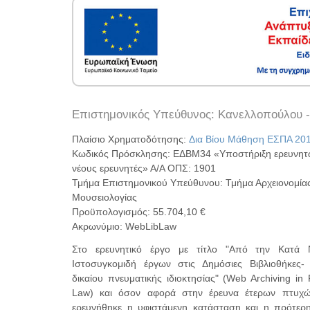
Επιστημονικός Υπεύθυνος: Κανελλοπούλου 
Πλαίσιο Χρηματοδότησης:
Δια Βίου Μάθηση ΕΣΠΑ 20
Κωδικός Πρόσκλησης: ΕΔΒΜ34 «Υποστήριξη ερευνητ
νέους ερευνητές» Α/Α ΟΠΣ: 1901
Τμήμα Επιστημονικού Υπεύθυνου: Τμήμα Αρχειονομίας,
Μουσειολογίας
Προϋπολογισμός: 55.704,10 €
Ακρωνύμιο: WebLibLaw
Στο ερευνητικό έργο με τίτλο "Από την Κατά
Ιστοσυγκομιδή έργων στις Δημόσιες Βιβλιοθήκες-
δικαίου πνευματικής ιδιοκτησίας" (Web Archiving in 
Law) και όσον αφορά στην έρευνα έτερων πτυχώ
ερευνήθηκε η υφιστάμενη κατάσταση και η πρότερ