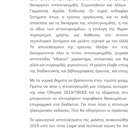
διενεργούν ιστοσυγκομιδή, Ευρωπαϊκών και άλλων (
Γερμασνία, Αγγλία, Εσθονία). Οι τομείς ενδιαφέ
ζητήματα όπως ο τρόπος οργάνωσης και το ανθ
απαιτείται για τη διενέργεια της ιστοσυγκομιδής, η πο
το είδος των ιστοσυγκομιδών, η επιλογή της θεματο
περιορισμοί χρήσης και διάθεσης του ιστοσυγ
τεχνολογικά ζητήματα και μελέτη σχετικά με την εξέλ
Τα αποτελέσματα της έρευνας έδειξαν οτι στι
διενεργούνται όλοι οι τύποι ιστοσυγκομιδής (ευρεί
ιστοσελίδες "εθνικού" χαρακτήρα, επιλεκτικές και θε
αλλά και συγκομιδές γεγονότων). Η μελέτη έλαβε υπόψ
της διαδικτυακής και βιβλιογραφικής έρευνας, και στο
Με τα νομικά θέματα να βρίσκονται στην πρώτη γρα
Πρέπει να είναι η ιστοσυγκομιδή μια πλήρως αυτοματ
της νέας Οδηγίας 2019/790/ΕΕ και τις εξαιρέσεις πο
μπορούσαν να αποτρέψουν παραβίαση δικαιωμάτων πν
επιγραμμικά στο διαδίκτυο; Για ποιο λόγο η ιστοσυγκ
ηλεκτρονικές εκδόσεις; Που θα οδηγήσουν οι τεράστιες
Τα ερευνητικά αποτελέσματα της μελέτης ανακοινώθη
2019 υπό τον τίτλο Legal and technical issues for t