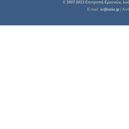
© 2007-2013 Επιτροπή Ερευνών, Ιωάν
E-mail:
rc@ionio.gr
| Αν