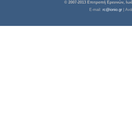
© 2007-2013 Επιτροπή Ερευνών, Ιωάν
E-mail:
rc@ionio.gr
| Αν