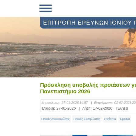
ΕΠΙΤΡΟΠΗ ΕΡΕΥΝΩΝ ΙΟΝΙΟΥ
Πρόσκληση υποβολής προτάσεων για
Πανεπιστήμιο 2026
Δημοσίευση:
27-01-2026 14:57
|
Ενημέρωση:
03-02-2026 2
Έναρξη:
27-01-2026
|
Λήξη:
17-02-2026
[Έληξε]
Γενικές Ανακοινώσεις
Γενικές Εκδηλώσεις
Συνέδρια
Έρευνα