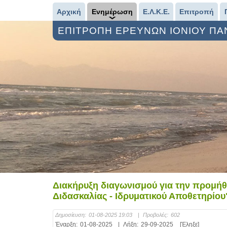
Αρχική
Ενημέρωση
Ε.Λ.Κ.Ε.
Επιτροπή
ΕΠΙΤΡΟΠΗ ΕΡΕΥΝΩΝ ΙΟΝΙΟΥ Π
Διακήρυξη διαγωνισμού για την προμήθ
Διδασκαλίας - Ιδρυματικού Αποθετηρίου
Δημοσίευση:
01-08-2025 19:03
|
Προβολές:
602
Έναρξη:
01-08-2025
|
Λήξη:
29-09-2025
[Έληξε]