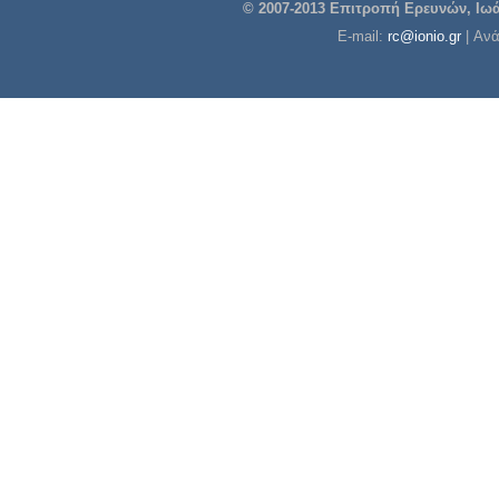
© 2007-2013 Επιτροπή Ερευνών, Ιωάν
E-mail:
rc@ionio.gr
| Αν