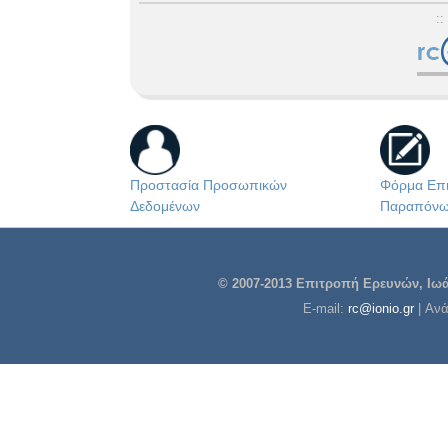
::
Προστασία Προσωπικών
Φόρμα Επι
Δεδομένων
Παραπόν
© 2007-2013 Επιτροπή Ερευνών, Ιωάν
E-mail:
rc@ionio.gr
| Αν